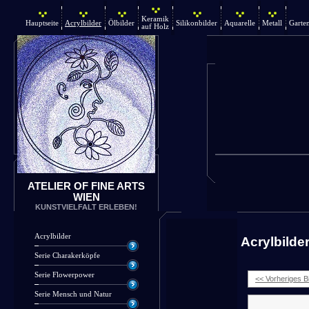
Keramik
Hauptseite
Acrylbilder
Ölbilder
Silikonbilder
Aquarelle
Metall
Garte
auf Holz
ATELIER OF FINE ARTS
WIEN
KUNSTVIELFALT ERLEBEN!
Acrylbilder
Acrylbilde
Serie Charakerköpfe
Serie Flowerpower
<< Vorheriges Bi
Serie Mensch und Natur