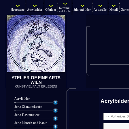
Keramik
Hauptseite
Acrylbilder
Ölbilder
Silikonbilder
Aquarelle
Metall
Garte
auf Holz
ATELIER OF FINE ARTS
WIEN
KUNSTVIELFALT ERLEBEN!
Acrylbilder
Acrylbilde
Serie Charakerköpfe
Serie Flowerpower
<< Vorheriges Bi
Serie Mensch und Natur