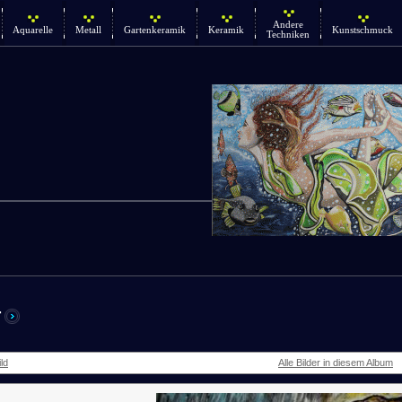
Andere
Aquarelle
Metall
Gartenkeramik
Keramik
Kunstschmuck
Techniken
r
ld
Alle Bilder in diesem Album