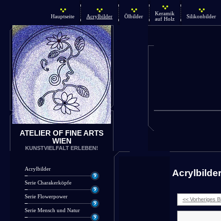
Keramik
Hauptseite
Acrylbilder
Ölbilder
Silikonbilder
auf Holz
ATELIER OF FINE ARTS
WIEN
KUNSTVIELFALT ERLEBEN!
Acrylbilder
Acrylbilde
Serie Charakerköpfe
Serie Flowerpower
<< Vorheriges Bi
Serie Mensch und Natur