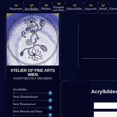
Keramik
Hauptseite
Acrylbilder
Ölbilder
Silikonbilder
Aquarelle
Metall
Garte
auf Holz
ATELIER OF FINE ARTS
WIEN
KUNSTVIELFALT ERLEBEN!
Acrylbilder
Acrylbilde
Serie Charakerköpfe
Serie Flowerpower
Serie Mensch und Natur