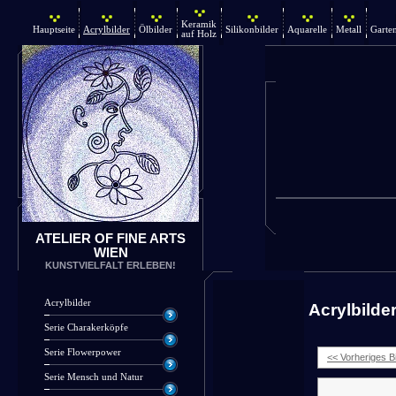
Keramik
Hauptseite
Acrylbilder
Ölbilder
Silikonbilder
Aquarelle
Metall
Garte
auf Holz
ATELIER OF FINE ARTS
WIEN
KUNSTVIELFALT ERLEBEN!
Acrylbilder
Acrylbilde
Serie Charakerköpfe
Serie Flowerpower
<< Vorheriges Bi
Serie Mensch und Natur