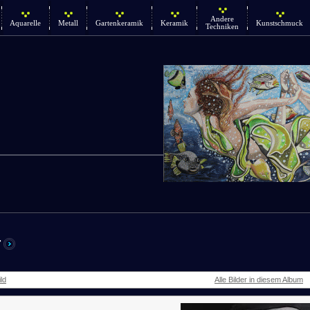
Andere
Aquarelle
Metall
Gartenkeramik
Keramik
Kunstschmuck
Techniken
r
ld
Alle Bilder in diesem Album