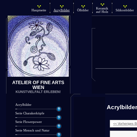
Keramik
Hauptseite
Acrylbilder
Ölbilder
Silikonbilder
auf Holz
ATELIER OF FINE ARTS
WIEN
KUNSTVIELFALT ERLEBEN!
Acrylbilder
Acrylbilde
Serie Charakerköpfe
Serie Flowerpower
<< Vorheriges Bi
Serie Mensch und Natur