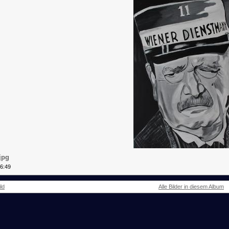
jpg
06:49
ld
Alle Bilder in diesem Album