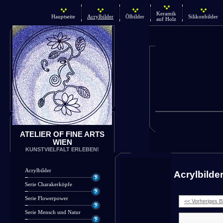
Keramik
Hauptseite
Acrylbilder
Ölbilder
Silikonbilder
auf Holz
ATELIER OF FINE ARTS
WIEN
KUNSTVIELFALT ERLEBEN!
Acrylbilder
Acrylbilde
Serie Charakerköpfe
Serie Flowerpower
<< Vorheriges Bi
Serie Mensch und Natur