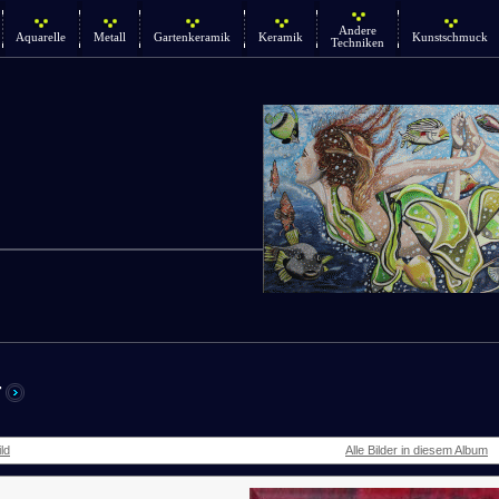
Andere
Aquarelle
Metall
Gartenkeramik
Keramik
Kunstschmuck
Techniken
r
ld
Alle Bilder in diesem Album