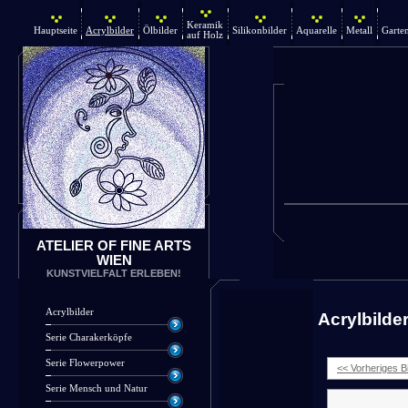
Keramik
Hauptseite
Acrylbilder
Ölbilder
Silikonbilder
Aquarelle
Metall
Garte
auf Holz
ATELIER OF FINE ARTS
WIEN
KUNSTVIELFALT ERLEBEN!
Acrylbilder
Acrylbilde
Serie Charakerköpfe
Serie Flowerpower
<< Vorheriges Bi
Serie Mensch und Natur