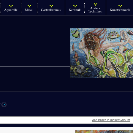
Andere
Aquarelle
Metall
Gartenkeramik
Keramik
Kunstschmuck
Techniken
r
Alle Bilder in diesem Album