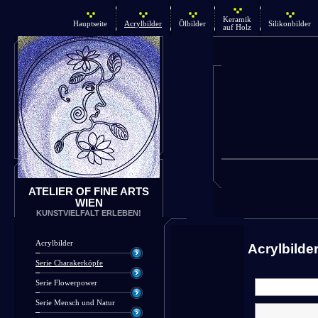
Keramik
Hauptseite
Acrylbilder
Ölbilder
Silikonbilder
auf Holz
ATELIER OF FINE ARTS
WIEN
KUNSTVIELFALT ERLEBEN!
Acrylbilder
Acrylbilde
Serie Charakerköpfe
Serie Flowerpower
Serie Mensch und Natur