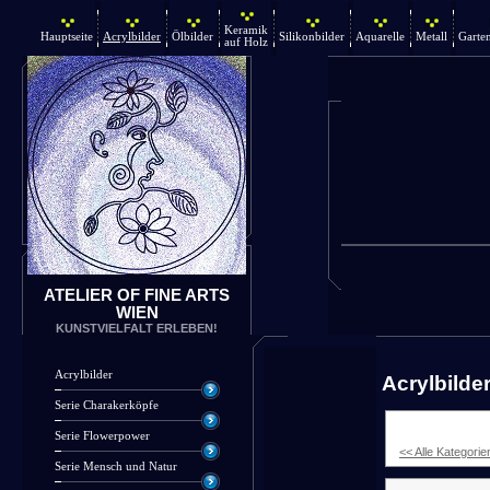
Keramik
Hauptseite
Acrylbilder
Ölbilder
Silikonbilder
Aquarelle
Metall
Garte
auf Holz
ATELIER OF FINE ARTS
WIEN
KUNSTVIELFALT ERLEBEN!
Acrylbilder
Acrylbilde
Serie Charakerköpfe
Serie Flowerpower
<< Alle Kategorie
Serie Mensch und Natur