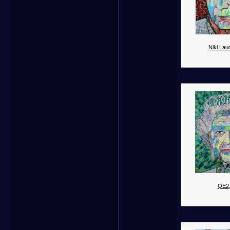
Niki Lau
QE2.