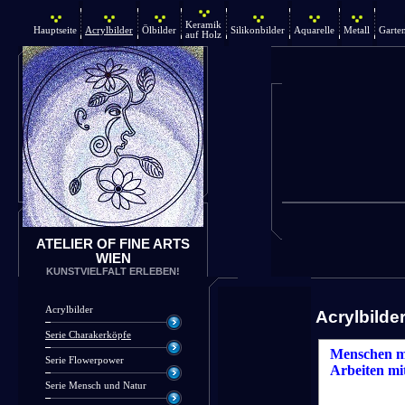
Keramik
Hauptseite
Acrylbilder
Ölbilder
Silikonbilder
Aquarelle
Metall
Garte
auf Holz
ATELIER OF FINE ARTS
WIEN
KUNSTVIELFALT ERLEBEN!
Acrylbilder
Acrylbilde
Serie Charakerköpfe
Menschen mi
Serie Flowerpower
Arbeiten mi
Serie Mensch und Natur