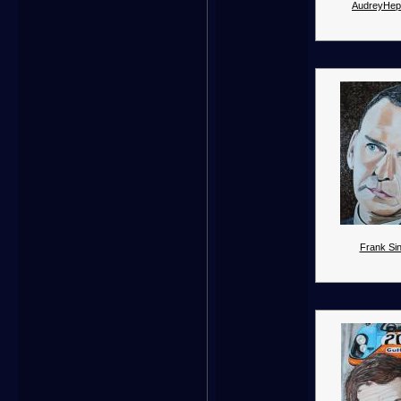
AudreyHep
Frank Sin