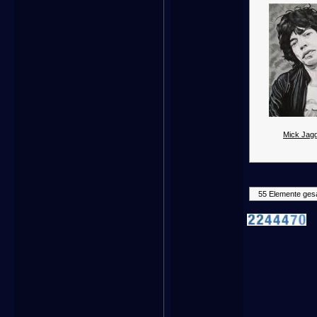
Mick Jagg
55 Elemente ges