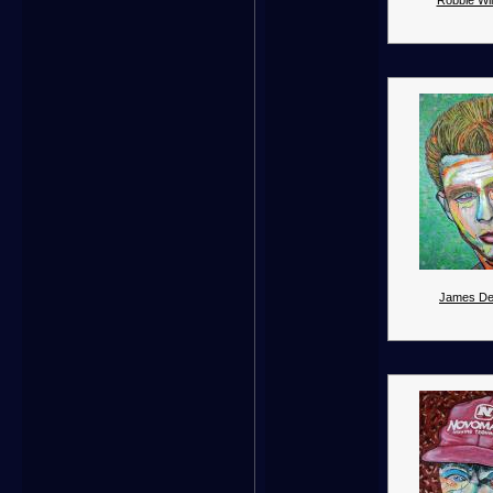
Robbie Wil
James De