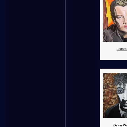
Leonar
Oskar We