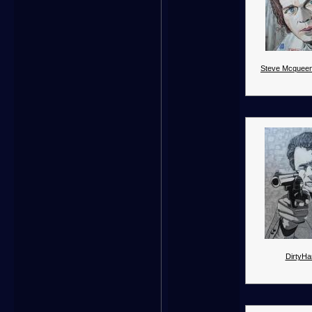
Steve Mcqueen
DirtyHar