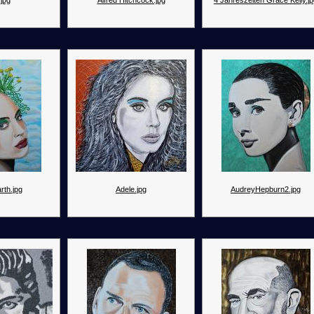
jpg
Alfred Hitchcock.jpg
4 Jahreszeiten Grace Kelly.j
rth.jpg
Adele.jpg
AudreyHepburn2.jpg