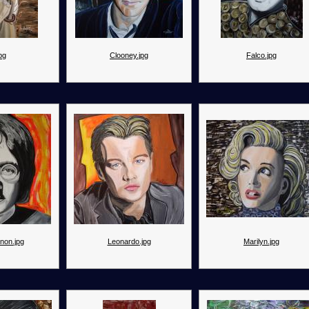
jpg
Clooney.jpg
Falco.jpg
non.jpg
Leonardo.jpg
Marilyn.jpg