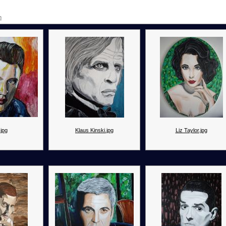
n
.jpg
Klaus Kinski.jpg
Liz Taylor.jpg