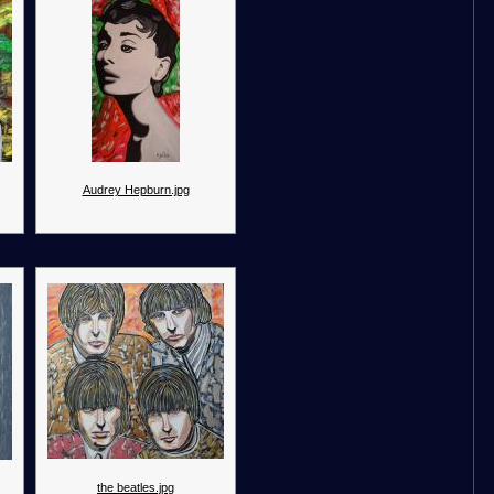
Audrey Hepburn.jpg
the beatles.jpg