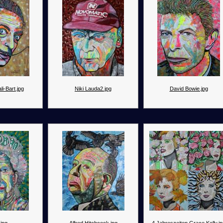
i-Bart.jpg
Niki Lauda2.jpg
David Bowie.jpg