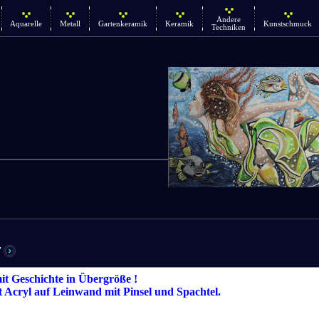
Andere
Aquarelle
Metall
Gartenkeramik
Keramik
Kunstschmuck
Techniken
r
t Geschichte in Übergröße !
t Acryl auf Leinwand mit Pinsel und Spachtel.