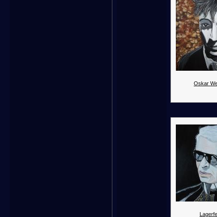
Oskar We
Lagerfe