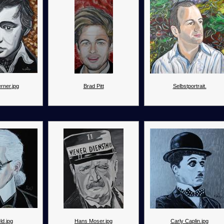
rner.jpg
Brad Pitt
Selbstportrait.
ld.jpg
Hans Moser.jpg
Carly Caplin.jpg