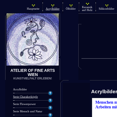
Keramik
Hauptseite
Acrylbilder
Ölbilder
Silikonbilder
auf Holz
ATELIER OF FINE ARTS
WIEN
KUNSTVIELFALT ERLEBEN!
Acrylbilder
Acrylbilde
Serie Charakerköpfe
Menschen mi
Serie Flowerpower
Arbeiten mi
Serie Mensch und Natur