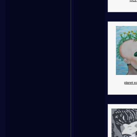
QE2.
planet ea