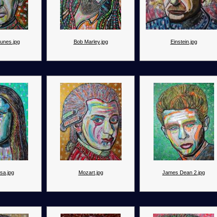
Funes.jpg
Bob Marley.jpg
Einstein.jpg
sa.jpg
Mozart.jpg
James Dean 2.jpg