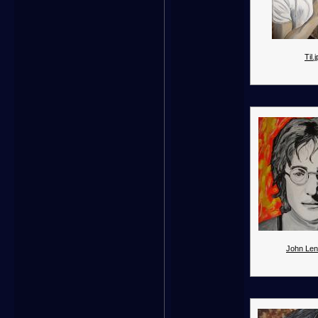
Til.
John Len