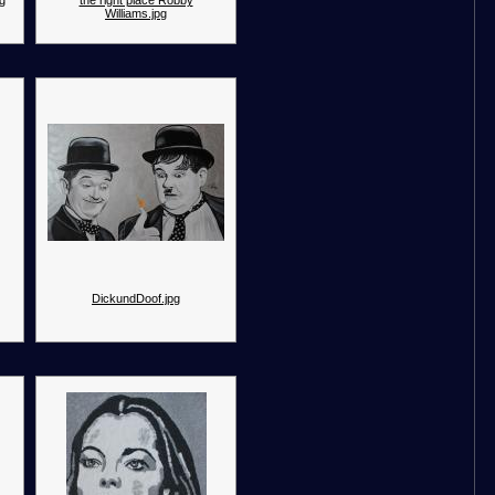
pg
the right place Robby
Williams.jpg
DickundDoof.jpg