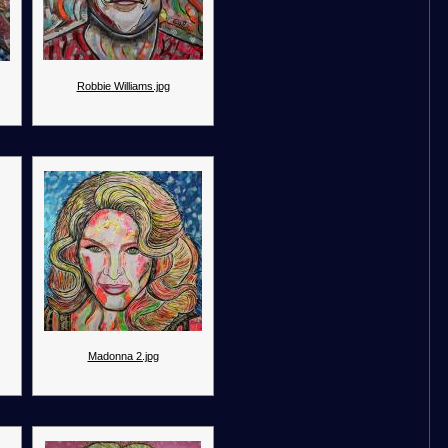
Robbie Williams.jpg
Madonna 2.jpg