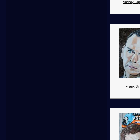
AudreyHep
Frank Sin