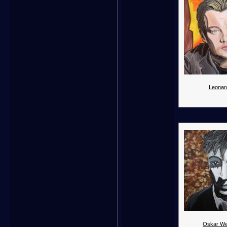
Leonar
Oskar We