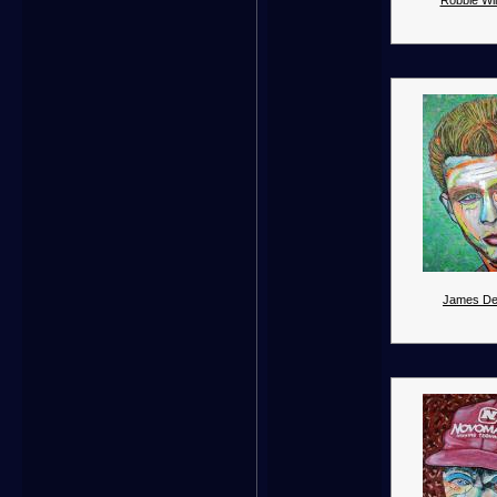
Robbie Wil
James De