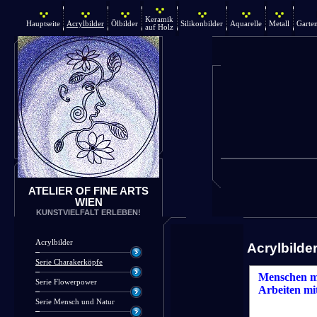
Keramik
Hauptseite
Acrylbilder
Ölbilder
Silikonbilder
Aquarelle
Metall
Garte
auf Holz
ATELIER OF FINE ARTS
WIEN
KUNSTVIELFALT ERLEBEN!
Acrylbilder
Acrylbilde
Serie Charakerköpfe
Menschen mi
Serie Flowerpower
Arbeiten mi
Serie Mensch und Natur