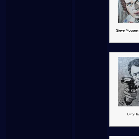
Steve Mcqueen
DirtyHar