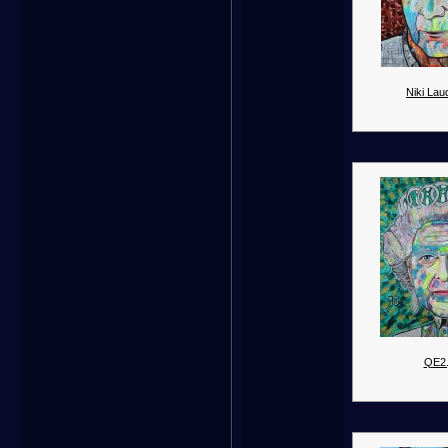
Niki Lau
QE2.