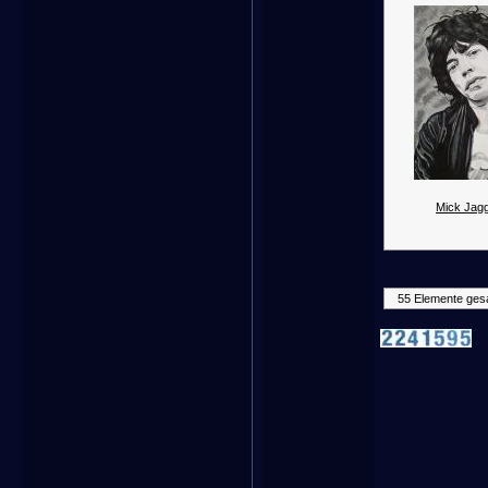
Mick Jagg
55 Elemente ges