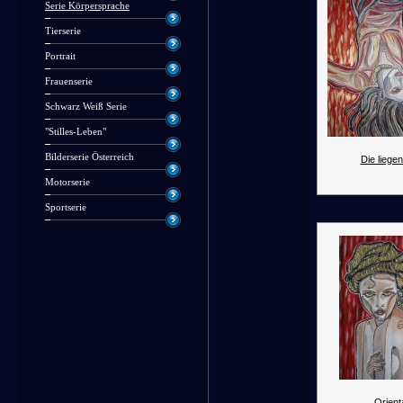
Serie Körpersprache
Tierserie
Portrait
Frauenserie
Schwarz Weiß Serie
"Stilles-Leben"
Bilderserie Österreich
Die liegen
Motorserie
Sportserie
Orienta