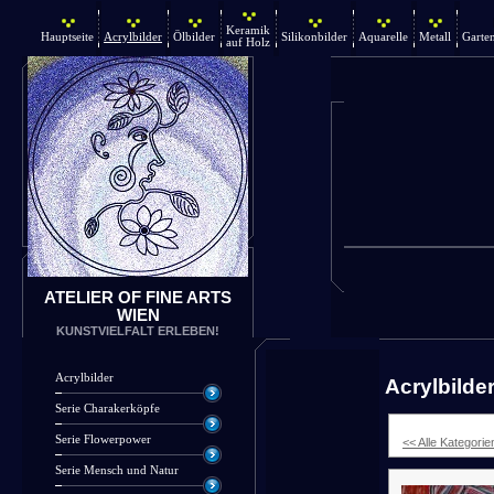
Keramik
Hauptseite
Acrylbilder
Ölbilder
Silikonbilder
Aquarelle
Metall
Garte
auf Holz
ATELIER OF FINE ARTS
WIEN
KUNSTVIELFALT ERLEBEN!
Acrylbilder
Acrylbilde
Serie Charakerköpfe
Serie Flowerpower
<< Alle Kategorie
Serie Mensch und Natur