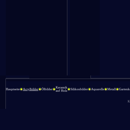
Keramik
Hauptseite
Acrylbilder
Ölbilder
Silikonbilder
Aquarelle
Metall
Gartenk
auf Holz
K