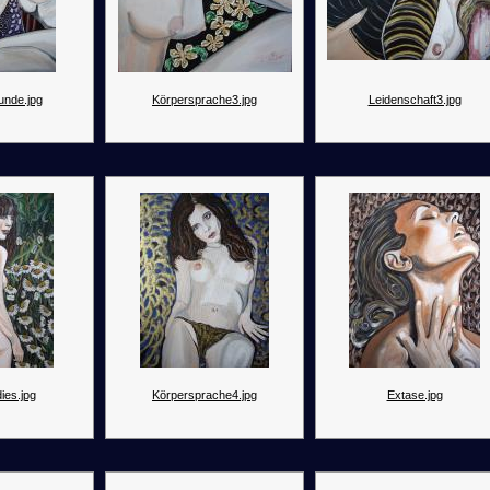
unde.jpg
Körpersprache3.jpg
Leidenschaft3.jpg
ies.jpg
Körpersprache4.jpg
Extase.jpg