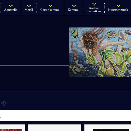
Andere
Aquarelle
Metall
Gartenkeramik
Keramik
Kunstschmuck
Techniken
r
n