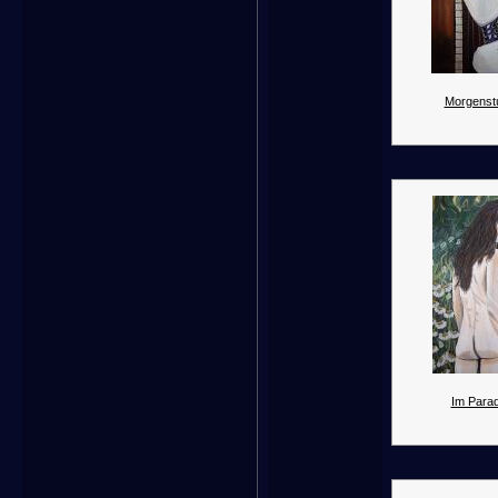
Morgenst
Im Parad