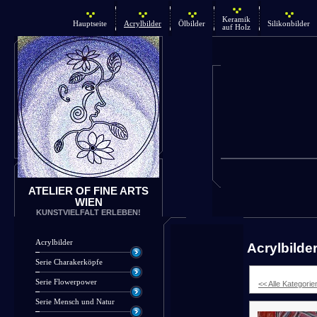
Keramik
Hauptseite
Acrylbilder
Ölbilder
Silikonbilder
auf Holz
ATELIER OF FINE ARTS
WIEN
KUNSTVIELFALT ERLEBEN!
Acrylbilder
Acrylbilde
Serie Charakerköpfe
Serie Flowerpower
<< Alle Kategorie
Serie Mensch und Natur