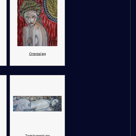
Oriental.jpg
Tagträumerin.jpg