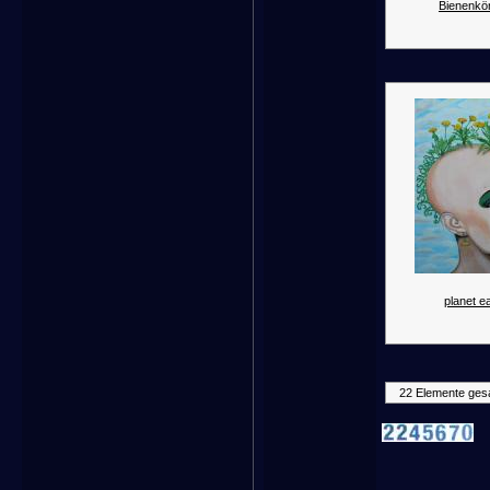
Bienenkön
planet ea
22 Elemente ges