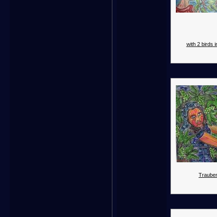
with 2 birds i
Traube