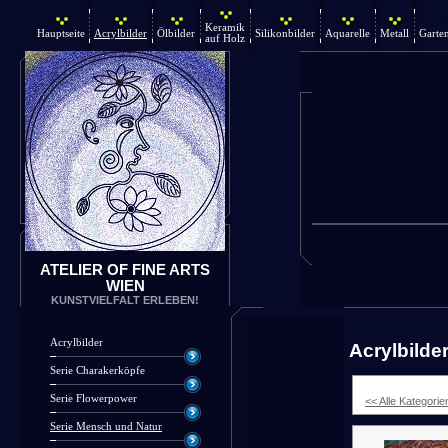
Keramik
Hauptseite
Acrylbilder
Ölbilder
Silikonbilder
Aquarelle
Metall
Garte
auf Holz
ATELIER OF FINE ARTS
WIEN
KUNSTVIELFALT ERLEBEN!
Acrylbilder
Acrylbilde
Serie Charakerköpfe
Serie Flowerpower
<< Alle Kategorie
Serie Mensch und Natur