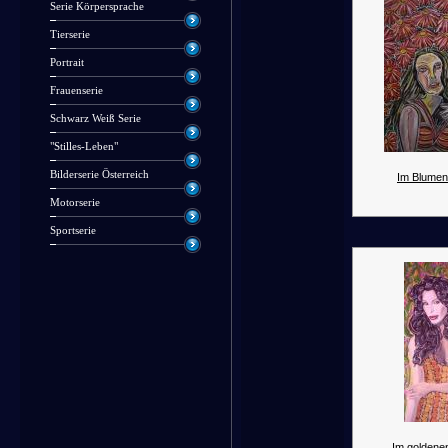
Serie Körpersprache
Tierserie
Portrait
Frauenserie
Schwarz Weiß Serie
"Stilles-Leben"
Bilderserie Österreich
Im Blumen
Motorserie
Sportserie
Im goldenen