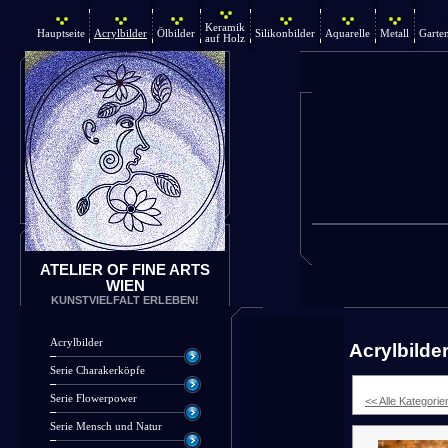
Keramik
Hauptseite
Acrylbilder
Ölbilder
Silikonbilder
Aquarelle
Metall
Garte
auf Holz
ATELIER OF FINE ARTS
WIEN
KUNSTVIELFALT ERLEBEN!
Acrylbilder
Acrylbilde
Serie Charakerköpfe
Serie Flowerpower
<< Alle Kategorie
Serie Mensch und Natur