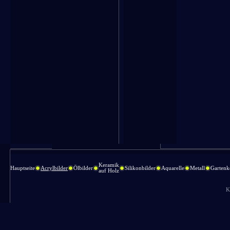
Keramik
Hauptseite
Acrylbilder
Ölbilder
Silikonbilder
Aquarelle
Metall
Gartenk
auf Holz
K