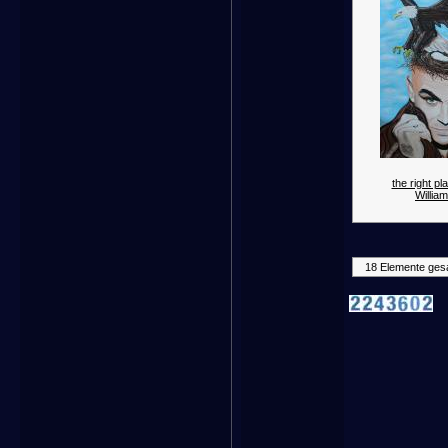
the right p
William
18 Elemente ges