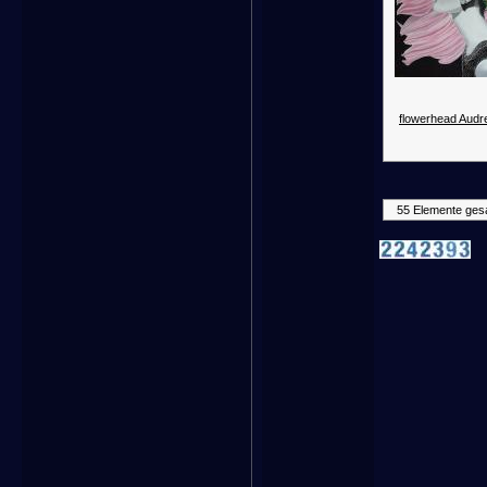
flowerhead Audr
55 Elemente ges