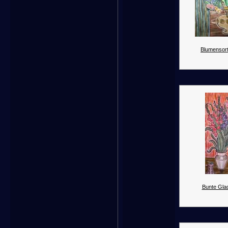
Blumensort
Bunte Glad