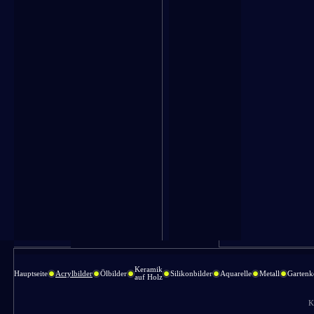
Keramik
Hauptseite
Acrylbilder
Ölbilder
Silikonbilder
Aquarelle
Metall
Gartenk
auf Holz
K