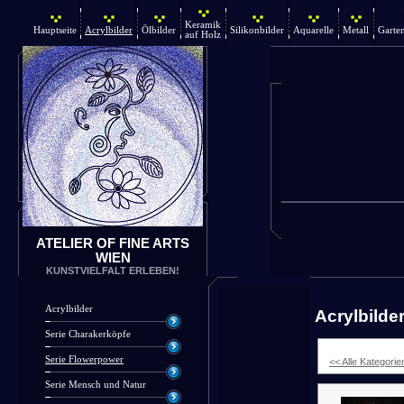
Keramik
Hauptseite
Acrylbilder
Ölbilder
Silikonbilder
Aquarelle
Metall
Garte
auf Holz
ATELIER OF FINE ARTS
WIEN
KUNSTVIELFALT ERLEBEN!
Acrylbilder
Acrylbilde
Serie Charakerköpfe
Serie Flowerpower
<< Alle Kategorie
Serie Mensch und Natur