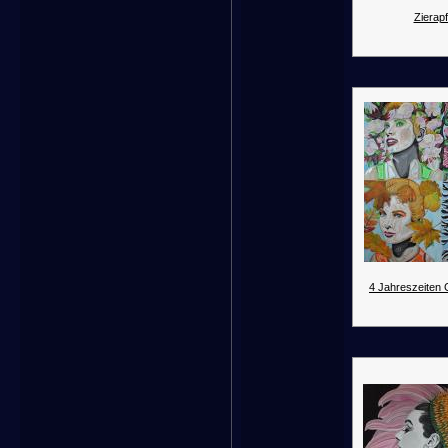
Zierapf
4 Jahreszeiten G