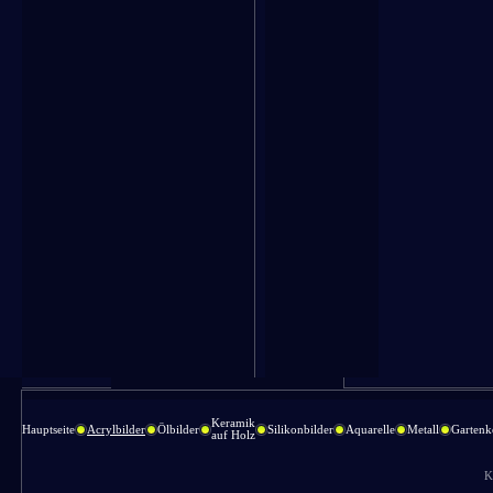
Keramik
Hauptseite
Acrylbilder
Ölbilder
Silikonbilder
Aquarelle
Metall
Gartenk
auf Holz
K