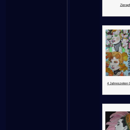
Zierapf
4 Jahreszeiten G