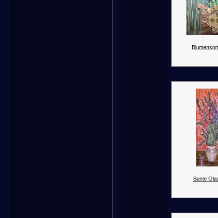
Blumensort
Bunte Glad