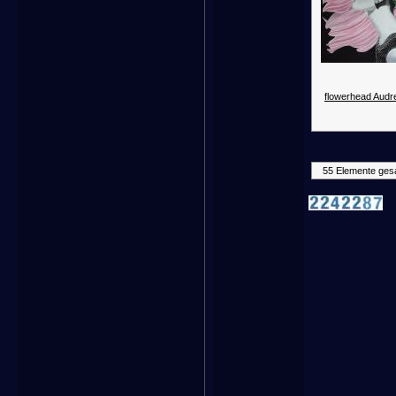
flowerhead Audr
55 Elemente ges