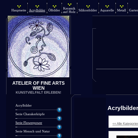
Keramik
Hauptseite
Acrylbilder
Ölbilder
Silikonbilder
Aquarelle
Metall
Garte
auf Holz
ATELIER OF FINE ARTS
WIEN
KUNSTVIELFALT ERLEBEN!
Acrylbilder
Acrylbilde
Serie Charakerköpfe
Serie Flowerpower
<< Alle Kategorie
Serie Mensch und Natur