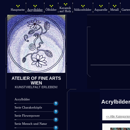
Keramik
Hauptseite
Acrylbilder
Ölbilder
Silikonbilder
Aquarelle
Metall
Garte
auf Holz
ATELIER OF FINE ARTS
WIEN
KUNSTVIELFALT ERLEBEN!
Acrylbilder
Acrylbilde
Serie Charakerköpfe
Serie Flowerpower
<< Alle Kategorie
Serie Mensch und Natur