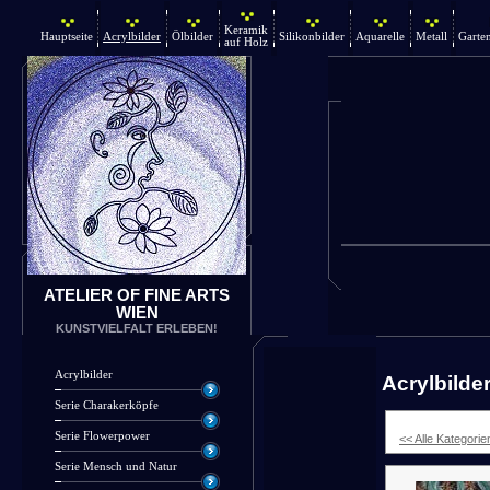
Keramik
Hauptseite
Acrylbilder
Ölbilder
Silikonbilder
Aquarelle
Metall
Garte
auf Holz
ATELIER OF FINE ARTS
WIEN
KUNSTVIELFALT ERLEBEN!
Acrylbilder
Acrylbilde
Serie Charakerköpfe
Serie Flowerpower
<< Alle Kategorie
Serie Mensch und Natur