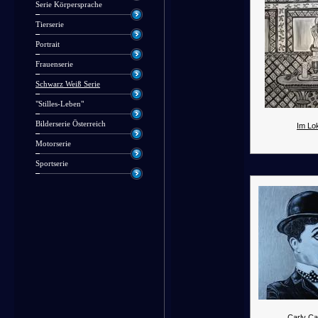
Serie Körpersprache
Tierserie
Portrait
Frauenserie
Schwarz Weiß Serie
"Stilles-Leben"
Bilderserie Österreich
Im Lok
Motorserie
Sportserie
Carly Cap