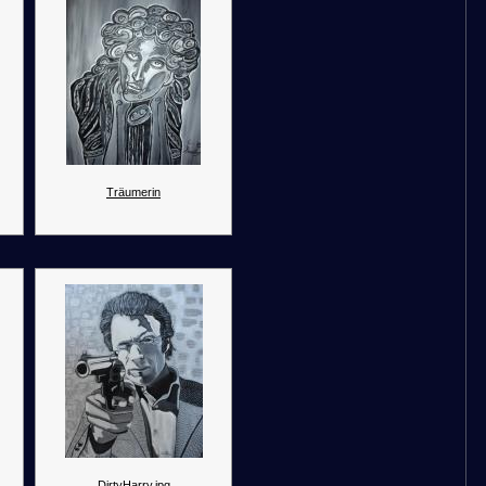
Träumerin
DirtyHarry.jpg