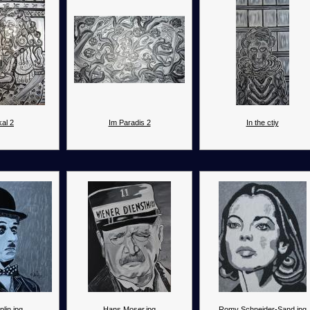
al 2
Im Paradis 2
In the ctiy
lin.jpg
Hans Moser.jpg
Romy Schneider-Sand.jpg