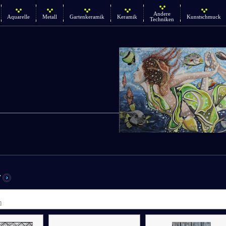
Andere
Aquarelle
Metall
Gartenkeramik
Keramik
Kunstschmuck
Techniken
r
n