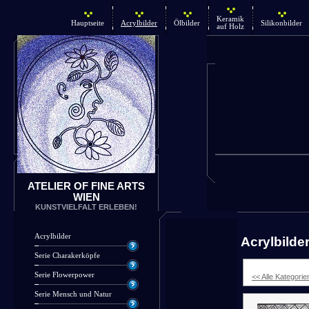
Keramik
Hauptseite
Acrylbilder
Ölbilder
Silikonbilder
auf Holz
ATELIER OF FINE ARTS
WIEN
KUNSTVIELFALT ERLEBEN!
Acrylbilder
Acrylbilde
Serie Charakerköpfe
Serie Flowerpower
<< Alle Kategorie
Serie Mensch und Natur