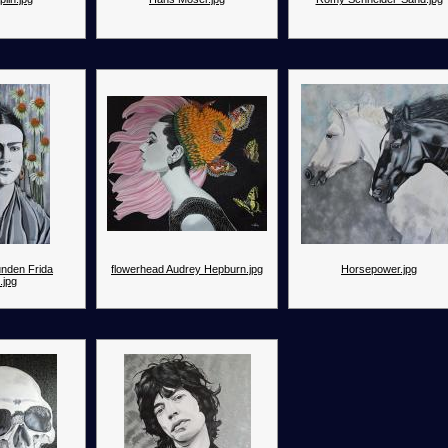
nden Frida
flowerhead Audrey Hepburn.jpg
Horsepower.jpg
.jpg