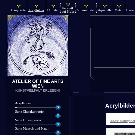
Keramik
Hauptseite
Acrylbilder
Ölbilder
Silikonbilder
Aquarelle
Metall
Garte
auf Holz
ATELIER OF FINE ARTS
WIEN
KUNSTVIELFALT ERLEBEN!
Acrylbilder
Acrylbilde
Serie Charakerköpfe
Serie Flowerpower
<< Alle Kategorie
Serie Mensch und Natur