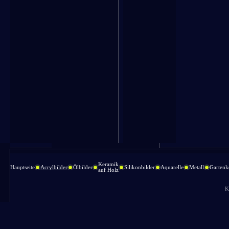
Keramik
Hauptseite
Acrylbilder
Ölbilder
Silikonbilder
Aquarelle
Metall
Gartenk
auf Holz
K