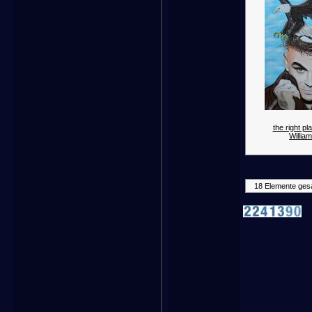
the right p
William
18 Elemente ges