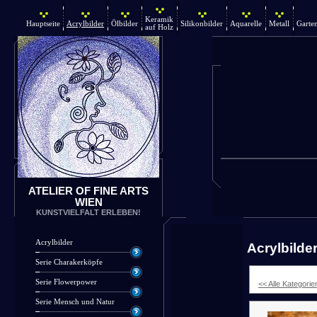
Keramik
Hauptseite
Acrylbilder
Ölbilder
Silikonbilder
Aquarelle
Metall
Garte
auf Holz
ATELIER OF FINE ARTS
WIEN
KUNSTVIELFALT ERLEBEN!
Acrylbilder
Acrylbilde
Serie Charakerköpfe
Serie Flowerpower
<< Alle Kategorie
Serie Mensch und Natur