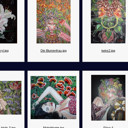
ryl.jpg
Die Blumenfrau.jpg
twins2.jpg
 birds 3.jpg
Mohnbluete.jpg
Flora 4