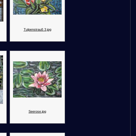
Tulpenstrauß 3.jpg
Seerose.jpg