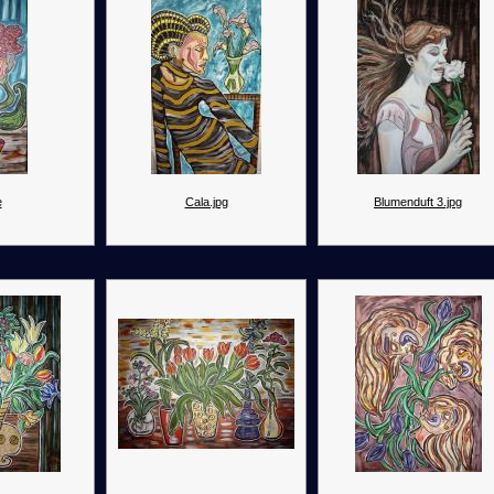
e
Cala.jpg
Blumenduft 3.jpg