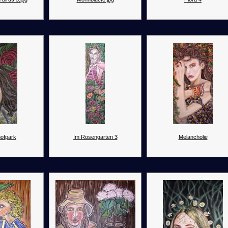
hofpark
Im Rosengarten 3
Melancholie