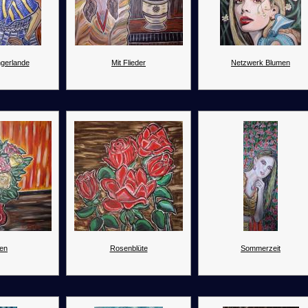
ngerlande
Mit Flieder
Netzwerk Blumen
en
Rosenblüte
Sommerzeit