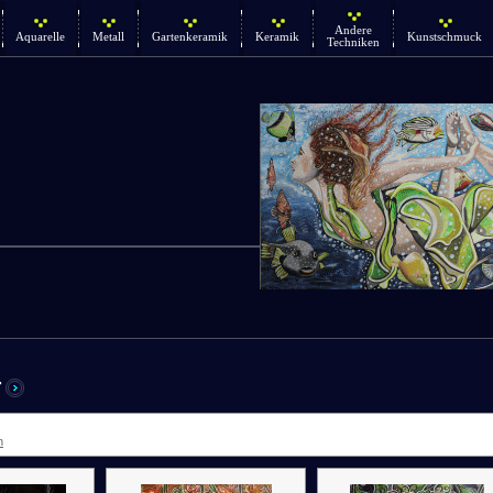
Andere
Aquarelle
Metall
Gartenkeramik
Keramik
Kunstschmuck
Techniken
r
n