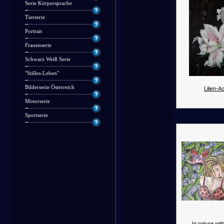
Serie Körpersprache
Tierserie
Portrait
Frauenserie
Schwarz Weiß Serie
"Stilles-Leben"
Bilderserie Österreich
Lilien-Ac
Motorserie
Sportserie
In nature with