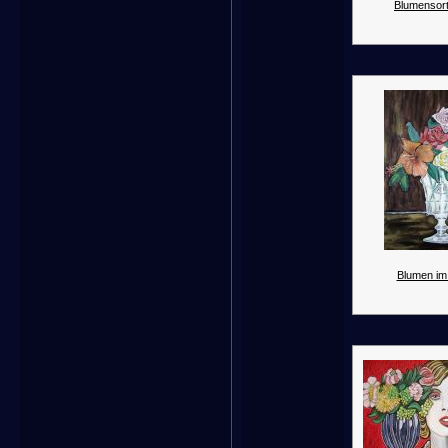
Blumensort
Blumen im