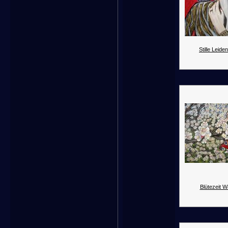
Stille Leide
Blütezeit 