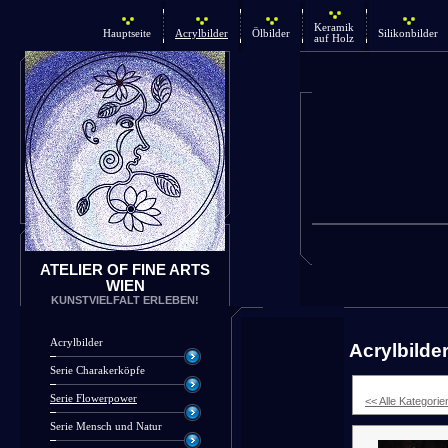
Keramik
Hauptseite
Acrylbilder
Ölbilder
Silikonbilder
auf Holz
ATELIER OF FINE ARTS
WIEN
KUNSTVIELFALT ERLEBEN!
Acrylbilder
Acrylbilde
Serie Charakerköpfe
Serie Flowerpower
<< Alle Kategorie
Serie Mensch und Natur