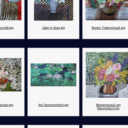
nschaft.jpg
Lilien in Vase.jpg
Bunter Tulpenstrauß.jpg
Wachau.jpg
Am Seerosenteich.jpg
Blumenstrauß am
Marmortisch.jpg