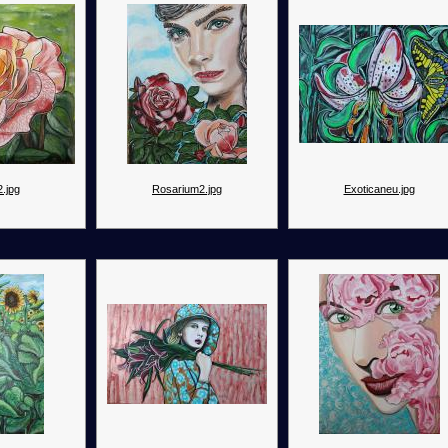
.jpg
Rosarium2.jpg
Exoticaneu.jpg