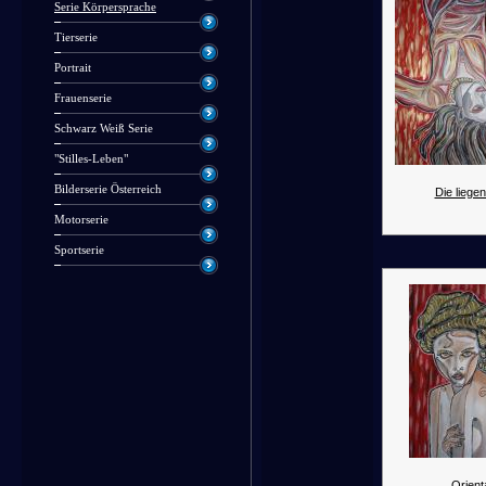
Serie Körpersprache
Tierserie
Portrait
Frauenserie
Schwarz Weiß Serie
"Stilles-Leben"
Bilderserie Österreich
Die liegen
Motorserie
Sportserie
Orienta