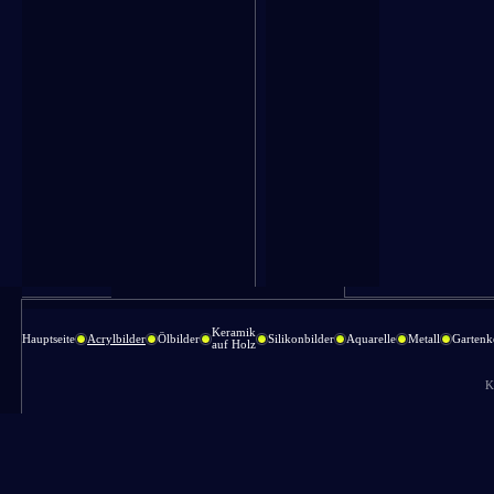
Keramik
Hauptseite
Acrylbilder
Ölbilder
Silikonbilder
Aquarelle
Metall
Gartenk
auf Holz
K