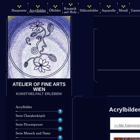
Keramik
Hauptseite
Acrylbilder
Ölbilder
Silikonbilder
Aquarelle
Metall
Garte
auf Holz
ATELIER OF FINE ARTS
WIEN
KUNSTVIELFALT ERLEBEN!
Acrylbilder
Acrylbilde
Serie Charakerköpfe
Serie Flowerpower
<< Alle Kategorie
Serie Mensch und Natur