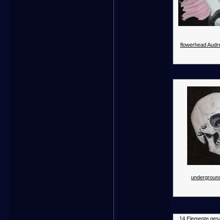
flowerhead Audr
underground
14 Elemente ges