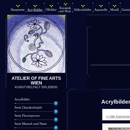
Keramik
Hauptseite
Acrylbilder
Ölbilder
Silikonbilder
Aquarelle
Metall
Garte
auf Holz
ATELIER OF FINE ARTS
WIEN
KUNSTVIELFALT ERLEBEN!
Acrylbilder
Acrylbilde
Serie Charakerköpfe
Serie Flowerpower
<< Alle Kategorie
Serie Mensch und Natur