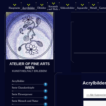
Keramik
Hauptseite
Acrylbilder
Ölbilder
Silikonbilder
Aquarelle
Metall
Garte
auf Holz
ATELIER OF FINE ARTS
WIEN
KUNSTVIELFALT ERLEBEN!
Acrylbilder
Acrylbilde
Serie Charakerköpfe
Serie Flowerpower
<< Alle Kategorie
Serie Mensch und Natur