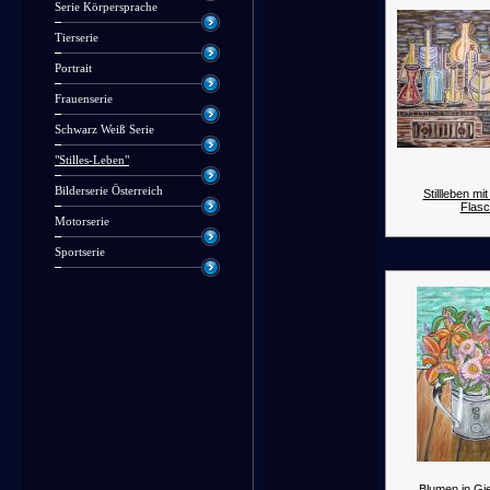
Serie Körpersprache
Tierserie
Portrait
Frauenserie
Schwarz Weiß Serie
"Stilles-Leben"
Bilderserie Österreich
Stillleben mi
Flas
Motorserie
Sportserie
Blumen in Gi