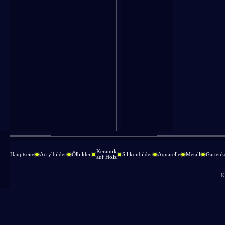
Keramik
Hauptseite
Acrylbilder
Ölbilder
Silikonbilder
Aquarelle
Metall
Gartenk
auf Holz
K