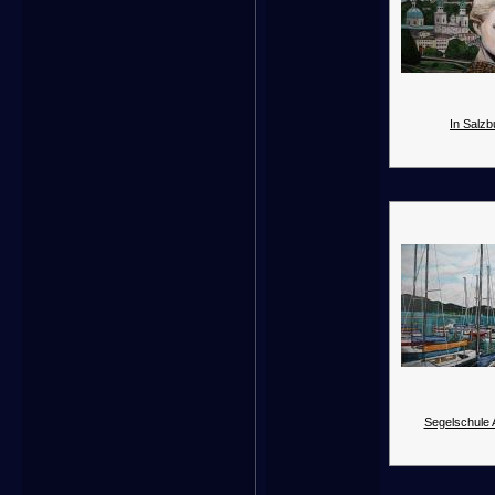
In Salzb
Segelschule A