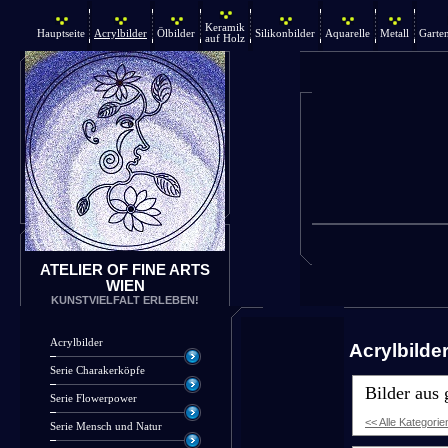
Keramik
Hauptseite
Acrylbilder
Ölbilder
Silikonbilder
Aquarelle
Metall
Garte
auf Holz
ATELIER OF FINE ARTS
WIEN
KUNSTVIELFALT ERLEBEN!
Acrylbilder
Acrylbilde
Serie Charakerköpfe
Bilder aus
Serie Flowerpower
<< Alle Kategorie
Serie Mensch und Natur