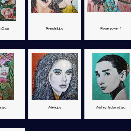
m2.jpg
Freude2.jpg
Flowerpower 4
e.jpg
Adele.jpg
AudreyHepburn2.jpg