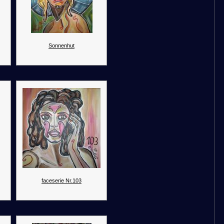
Sonnenhut
faceserie Nr.103