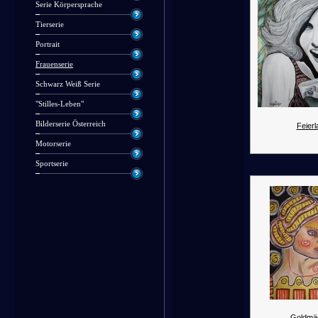
Serie Körpersprache
Tierserie
Portrait
Frauenserie
Schwarz Weiß Serie
"Stilles-Leben"
Bilderserie Österreich
Feier
Motorserie
Sportserie
Goldmä