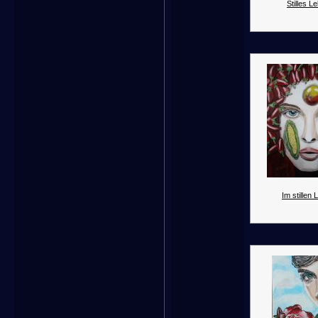
Stilles L
Im stillen 