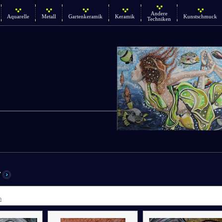
Andere
Aquarelle
Metall
Gartenkeramik
Keramik
Kunstschmuck
Techniken
r
n