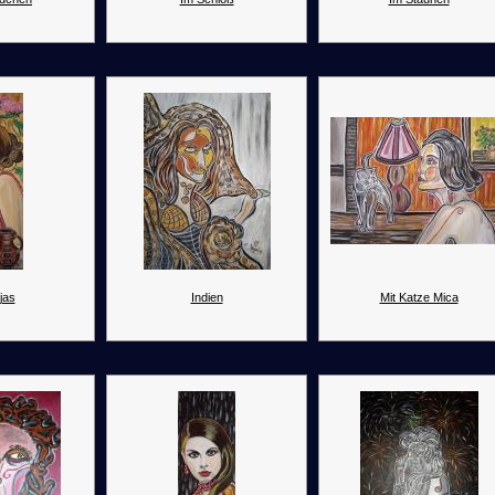
jas
Indien
Mit Katze Mica