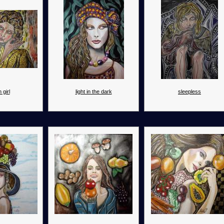
 girl
light in the dark
sleepless