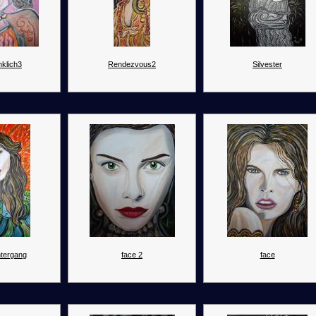
klich3
Rendezvous2
Silvester
tergang
face 2
face