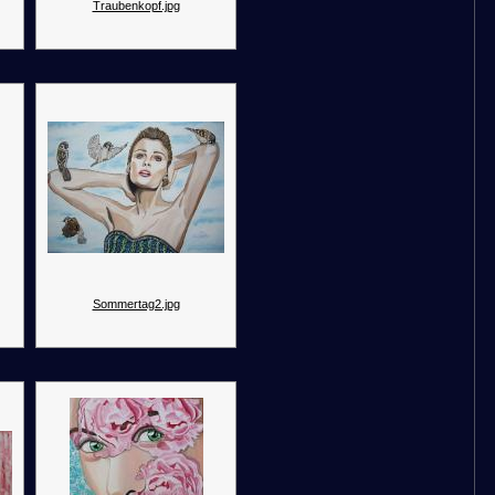
Traubenkopf.jpg
Sommertag2.jpg