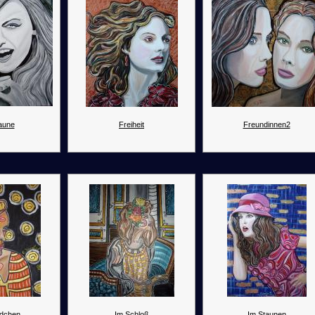
laune
Freiheit
Freundinnen2
dchen
Im Schloß
Im Staunen