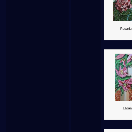
Rosariu
Liliean