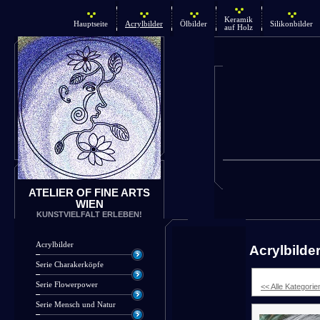
Keramik
Hauptseite
Acrylbilder
Ölbilder
Silikonbilder
auf Holz
ATELIER OF FINE ARTS
WIEN
KUNSTVIELFALT ERLEBEN!
Acrylbilder
Acrylbilde
Serie Charakerköpfe
Serie Flowerpower
<< Alle Kategorie
Serie Mensch und Natur