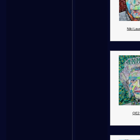
Niki Lau
QE2.