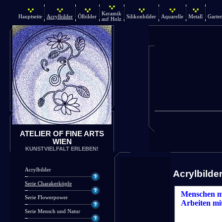
Keramik
Hauptseite
Acrylbilder
Ölbilder
Silikonbilder
Aquarelle
Metall
Garte
auf Holz
ATELIER OF FINE ARTS
WIEN
KUNSTVIELFALT ERLEBEN!
Acrylbilder
Acrylbilde
Serie Charakerköpfe
Menschen mi
Serie Flowerpower
Arbeiten mi
Serie Mensch und Natur