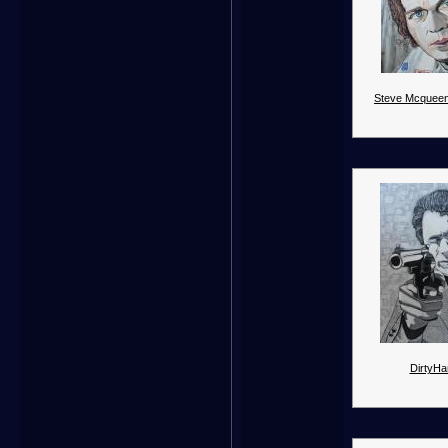
Steve Mcqueen
DirtyHar