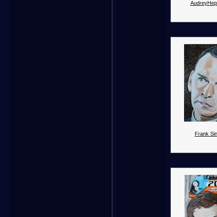
AudreyHep
Frank Sin