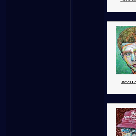
Robbie Wil
James De