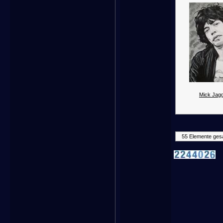
Mick Jagg
55 Elemente ges