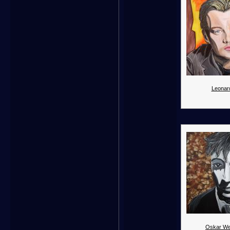
Leonar
Oskar We