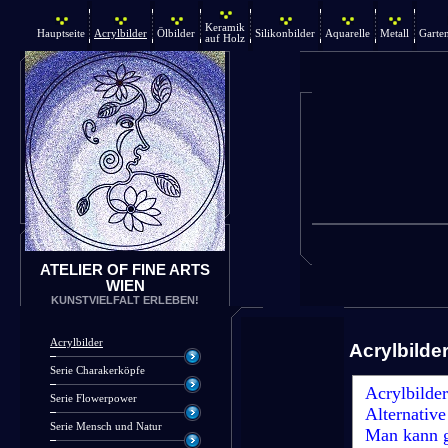
Keramik
Hauptseite
Acrylbilder
Ölbilder
Silikonbilder
Aquarelle
Metall
Garte
auf Holz
ATELIER OF FINE ARTS
WIEN
KUNSTVIELFALT ERLEBEN!
Acrylbilder
Acrylbilde
Serie Charakerköpfe
Acrylbilder
Serie Flowerpower
Alternative
Serie Mensch und Natur
Man kann ga