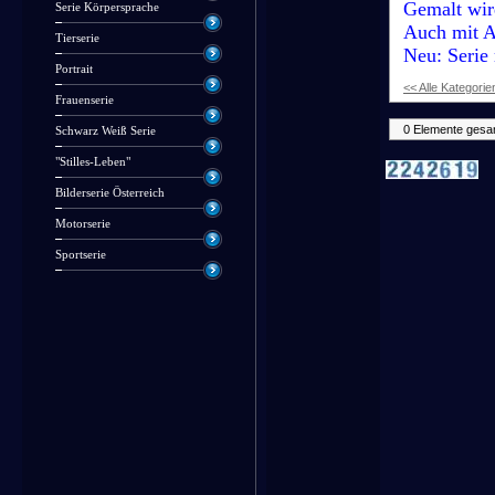
Gemalt wir
Serie Körpersprache
Auch mit A
Tierserie
Neu: Serie 
Portrait
<< Alle Kategorie
Frauenserie
0 Elemente gesa
Schwarz Weiß Serie
"Stilles-Leben"
Bilderserie Österreich
Motorserie
Sportserie